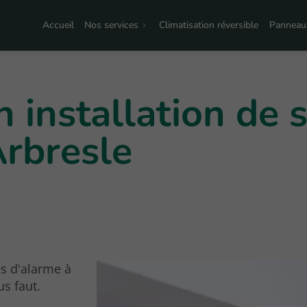
Accueil
Nos services
Climatisation réversible
Panneaux
n installation de
Arbresle
es d'alarme à
us faut.