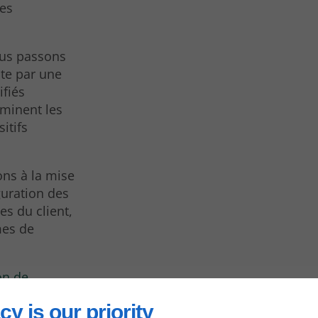
ces
ous passons
ute par une
ifiés
rminent les
itifs
ons à la mise
guration des
es du client,
mes de
ion de
 avec
cy is our priority
tail.