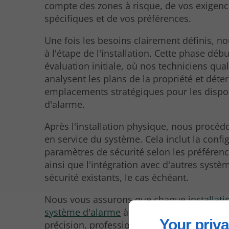
compte des zones à risque, de vos exigen
spécifiques et de vos préférences.
Une fois les besoins clairement définis, n
à l'étape de l'installation. Cette phase déb
évaluation initiale, où nos techniciens qual
analysent les plans de la propriété et déte
emplacements stratégiques pour les dispos
d'alarme.
Après l'installation physique, nous procéd
en service du système. Cela inclut la confi
paramètres de sécurité selon les préférenc
ainsi que l'intégration avec d'autres systè
sécurité existants, le cas échéant.
Nous vous assurons que chaque
installat
système d'alarme
à L'Arbresle est réalisée
Your priva
précision, professionnalisme et souci du dé