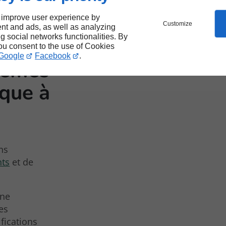
 improve user experience by
Customize
nt and ads, as well as analyzing
ng social networks functionalities. By
you consent to the use of Cookies
Google
Facebook
.
stèmes
que à
ns
nts
et de
une
es
ifications