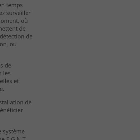
 en temps
z surveiller
 moment, où
mettent de
 détection de
ion, ou
es de
s les
elles et
e.
stallation de
énéficier
de système
se E.G.N.T.