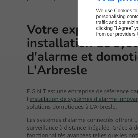
We use Cookies to
personalising conte
traffic and optimizi
Votre expert en
clicking "I Agree" 
from our providers
installation de sy
d'alarme et domoti
L'Arbresle
E.G.N.T est une entreprise de référence da
l'
installation de systèmes d'alarme innova
solutions domotiques à L'Arbresle.
Les systèmes d'alarme connectés offrent 
surveillance à distance inégalée. Grâce à d
fonctionnalités avancées telles que les not