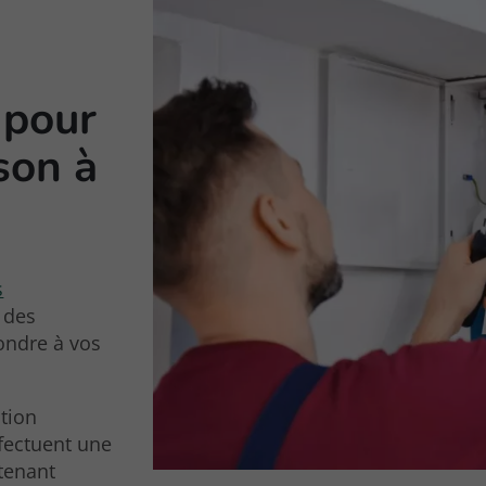
 pour
son à
s
t des
ondre à vos
tion
fectuent une
 tenant